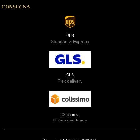
CONSEGNA
UPS
Standart & Express
GLS
Flex delivery
Colissimo
Pickup and home