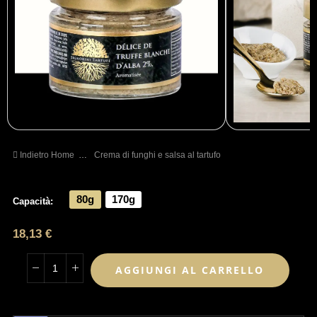
Indietro Home
…
Crema di funghi e salsa al tartufo
80g
170g
Capacità
18,13 €
AGGIUNGI AL CARRELLO