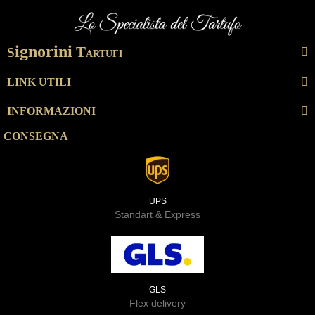
ignorini
T
S
ARTUFI
LINK UTILI
INFORMAZIONI
CONSEGNA
UPS
Standart & Express
GLS
Flex delivery