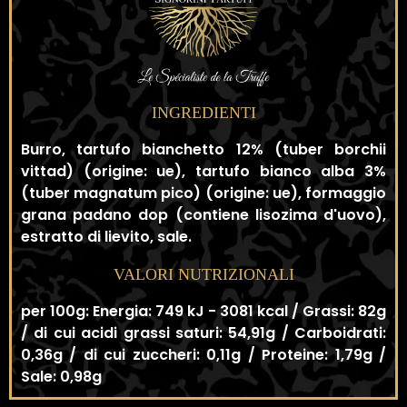
INGREDIENTI
Burro, tartufo bianchetto 12% (tuber borchii
vittad) (origine: ue), tartufo bianco alba 3%
(tuber magnatum pico) (origine: ue), formaggio
grana padano dop (contiene lisozima d'uovo),
estratto di lievito, sale.
VALORI NUTRIZIONALI
per 100g: Energia: 749 kJ - 3081 kcal / Grassi: 82g
/ di cui acidi grassi saturi: 54,91g / Carboidrati:
0,36g / di cui zuccheri: 0,11g / Proteine: 1,79g /
Sale: 0,98g