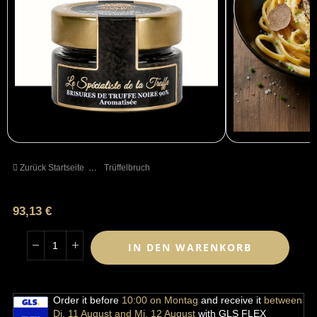
Zurück Startseite
…
Trüffelbruch
93,13 €
IN DEN WARENKORB
Order it before
10:00 on Montag
and receive it
between
Di. 11 August and Mi. 12 August
with GLS FLEX