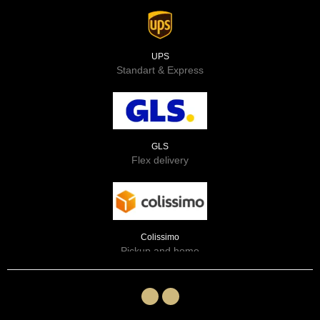
UPS
Standart & Express
GLS
Flex delivery
Colissimo
Pickup and home