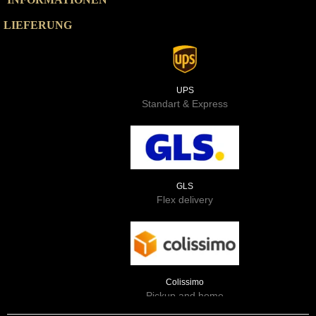
LIEFERUNG
UPS
Standart & Express
GLS
Flex delivery
Colissimo
Pickup and home